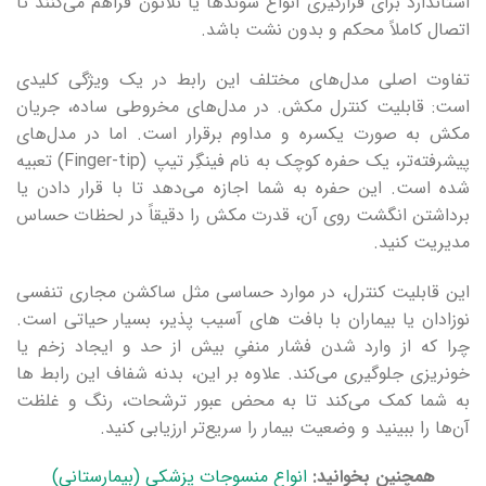
استاندارد برای قرارگیری انواع سوندها یا نلاتون فراهم می‌کنند تا
اتصال کاملاً محکم و بدون نشت باشد.
تفاوت اصلی مدل‌های مختلف این رابط در یک ویژگی کلیدی
است: قابلیت کنترل مکش. در مدل‌های مخروطی ساده، جریان
مکش به صورت یکسره و مداوم برقرار است. اما در مدل‌های
پیشرفته‌تر، یک حفره کوچک به نام فینگِر تیپ (Finger-tip) تعبیه
شده است. این حفره به شما اجازه می‌دهد تا با قرار دادن یا
برداشتن انگشت روی آن، قدرت مکش را دقیقاً در لحظات حساس
مدیریت کنید.
این قابلیت کنترل، در موارد حساسی مثل ساکشن مجاری تنفسی
نوزادان یا بیماران با بافت‌ های آسیب‌ پذیر، بسیار حیاتی است.
چرا که از وارد شدن فشار منفیِ بیش از حد و ایجاد زخم یا
خونریزی جلوگیری می‌کند. علاوه بر این، بدنه شفاف این رابط‌ ها
به شما کمک می‌کند تا به محض عبور ترشحات، رنگ و غلظت
آن‌ها را ببینید و وضعیت بیمار را سریع‌تر ارزیابی کنید.
همچنین بخوانید:
انواع منسوجات پزشکی (بیمارستانی)