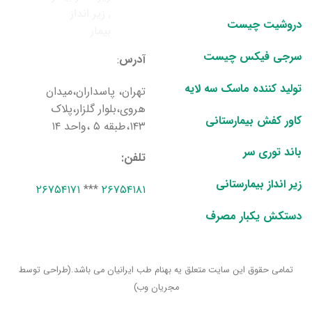
دروشیت چیست
سرجی فیکس چیست
آدرس‌
:
تولید کننده ماسک سه لایه
تهران، پاسداران،میدان
هروی،بلوار گلزار،پلاک
کاور کفش بیمارستانی
۱۴۳،طبقه ۵ ،واحد ۱۴
باند توری سر
تلفن:
زیر انداز بیمارستانی
۲۶۷۵۴۱۷۱
***
۲۶۷۵۴۱۸۱
دستکش یکبار مصرف
تمامی حقوق این سایت متعلق یه بهنام طب ایرانیان می باشد.(طراحی توسط
مجریان وب)