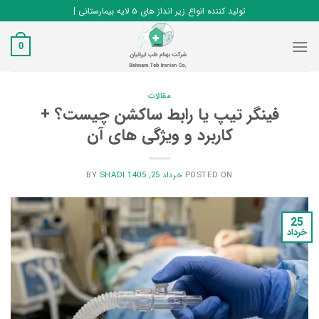
Ski
تولید کننده انواع زیر انداز های ۵ لایه بیمارستانی |
t
conten
0
مقالات
فینگر تیپ یا رابط ساکشن چیست؟ +
کاربرد و ویژگی های آن
POSTED ON
خرداد 25, 1405
BY
SHADI
25
خرداد