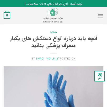
Ski
تولید کننده انواع زیر انداز های ۵ لایه بیمارستانی |
t
conten
0
مقالات
آنچه باید درباره انواع دستکش های یکبار
مصرف پزشکی بدانید
POSTED ON
آذر 8, 1401
BY
SHADI
08
آذر